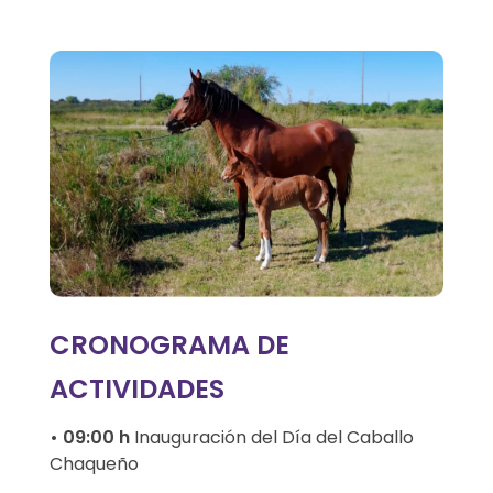
S
e
x
t
a
E
d
CRONOGRAMA DE
i
ACTIVIDADES
c
• 09:00 h
Inauguración del Día del Caballo
i
Chaqueño