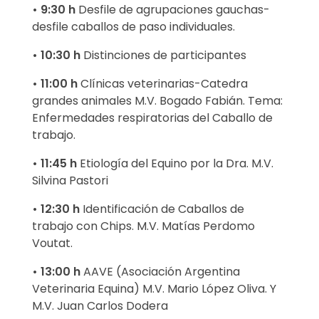
ó
• 9:30 h
Desfile de agrupaciones gauchas-
desfile caballos de paso individuales.
n
• 10:30 h
Distinciones de participantes
d
• 11:00 h
Clínicas veterinarias-Catedra
e
grandes animales M.V. Bogado Fabián. Tema:
Enfermedades respiratorias del Caballo de
l
trabajo.
D
• 11:45 h
Etiología del Equino por la Dra. M.V.
í
Silvina Pastori
a
• 12:30 h
Identificación de Caballos de
trabajo con Chips. M.V. Matías Perdomo
d
Voutat.
e
• 13:00 h
AAVE (Asociación Argentina
Veterinaria Equina) M.V. Mario López Oliva. Y
l
M.V. Juan Carlos Dodera