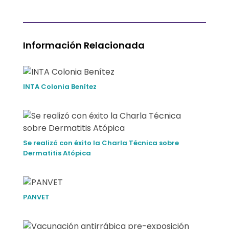
u
e
Información Relacionada
ñ
o
INTA Colonia Benítez
Se realizó con éxito la Charla Técnica sobre
Dermatitis Atópica
PANVET