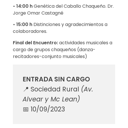
C
• 14:00 h
Genética del Caballo Chaqueño. Dr.
Jorge Omar Castagné
a
• 15:00 h
Distinciones y agradecimientos a
b
colaboradores.
a
Final del Encuentro:
actividades musicales a
cargo de grupos chaqueños (danza-
l
recitadores-conjunto musicales)
l
o
ENTRADA SIN CARGO
C
📍​ Sociedad Rural
(Av.
Alvear y Mc Lean)
h
📅​ 10/09/2023
a
q