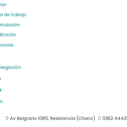
rón
sa de trabajo
riculación
litación
uncias
olegiación
o
k
am
Av Belgrano 1085, Resistencia (Chaco)
0362 4443