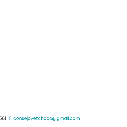
581
consejovetchaco@gmail.com