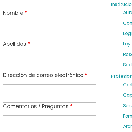
Instituci
Nombre
*
Aut
Con
Legi
Apellidos
*
Ley
Res
Sed
Dirección de correo electrónico
*
Profesio
Cert
Cap
Serv
Comentarios / Preguntas
*
For
Ara