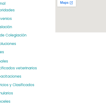
onal
oridades
venios
slación
 de Colegiación
oluciones
es
nales
ificados veterinarios
acitaciones
icios y Clasificados
mularios
nceles