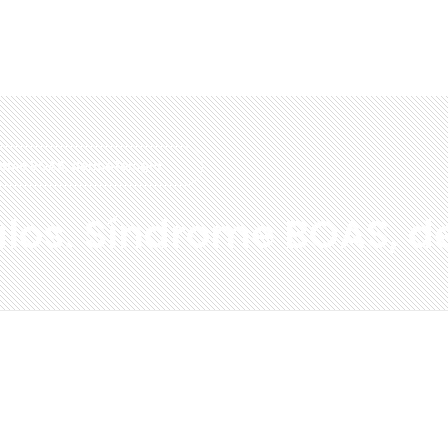
drome BOAS, dermatología
alos. Síndrome BOAS, 