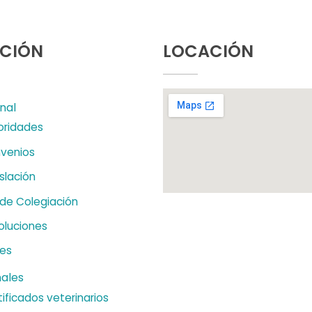
CIÓN
LOCACIÓN
onal
oridades
venios
slación
 de Colegiación
oluciones
es
nales
ificados veterinarios