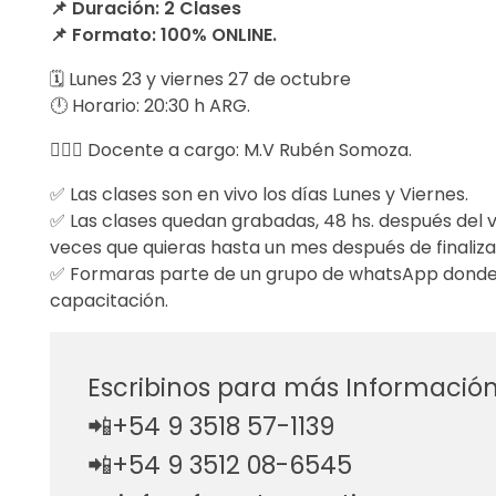
📌 Duración: 2 Clases
í
📌 Formato: 100% ONLINE.
n
🗓️ Lunes 23 y viernes 27 de octubre
🕛 Horario: 20:30 h ARG.
i
👨🏻‍⚕️ Docente a cargo: M.V Rubén Somoza.
c
✅ Las clases son en vivo los días Lunes y Viernes.
a
✅ Las clases quedan grabadas, 48 hs. después del v
veces que quieras hasta un mes después de finaliza
d
✅ Formaras parte de un grupo de whatsApp donde 
e
capacitación.
b
Escribinos para más Informació
r
📲+54 9 3518 57-1139
a
📲+54 9 3512 08-6545
q