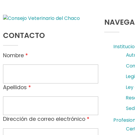
S
,
NAVEGA
Consejo Veterinario del Chaco
Sede Central Resistencia
d
CONTACTO
e
Instituci
Nombre
*
Aut
r
Con
m
Legi
a
Apellidos
*
Ley
t
Res
o
Sed
l
Dirección de correo electrónico
*
Profesio
Cert
o