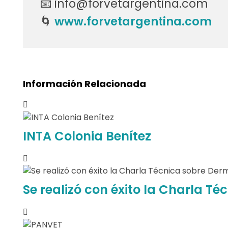
📧 info@forvetargentina.com
u
🌀
www.forvetargentina.com
i
c
é
Información Relacionada
f
a
INTA Colonia Benítez
l
o
s
Se realizó con éxito la Charla Té
.