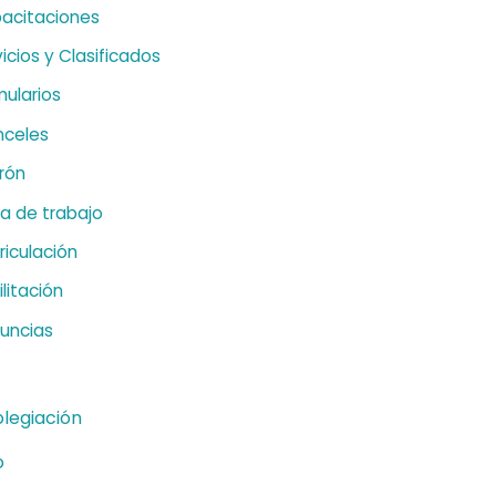
acitaciones
icios y Clasificados
mularios
nceles
rón
sa de trabajo
riculación
litación
uncias
olegiación
o