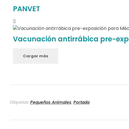
S
PANVET
í
n
d
Vacunación antirrábica pre-expo
r
Cargar más
o
m
e
B
Etiquetas:
Pequeños Animales
,
Portada
O
A