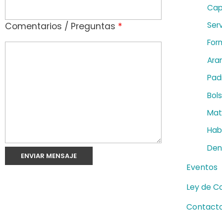
Cap
g
Serv
Comentarios / Preguntas
*
í
For
a
Ara
Pad
Bol
Mat
Habi
Den
Eventos
Ley de C
Contact