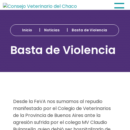
Consejo Veterinario del Chaco
Sede Central Resistencia
Inicio
|
Noticias
|
Basta de Violencia
Basta de Violencia
B
Desde la FeVA nos sumamos al repudio
a
manifestado por el Colegio de Veterinarios
de la Provincia de Buenos Aires ante la
s
agresión sufrida por el colega MV Claudio
Bulgarella, quien debió ser hospitalizado de