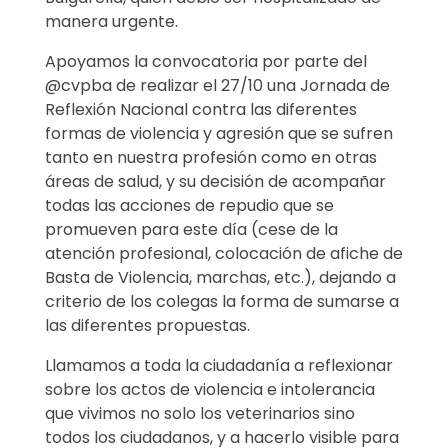
t
manera urgente.
a
Apoyamos la convocatoria por parte del
d
@cvpba de realizar el 27/10 una Jornada de
Reflexión Nacional contra las diferentes
e
formas de violencia y agresión que se sufren
tanto en nuestra profesión como en otras
V
áreas de salud, y su decisión de acompañar
todas las acciones de repudio que se
i
promueven para este día (cese de la
o
atención profesional, colocación de afiche de
Basta de Violencia, marchas, etc.), dejando a
l
criterio de los colegas la forma de sumarse a
las diferentes propuestas.
e
Llamamos a toda la ciudadanía a reflexionar
n
sobre los actos de violencia e intolerancia
que vivimos no solo los veterinarios sino
c
todos los ciudadanos, y a hacerlo visible para