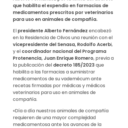
e
que habilita el expendio en farmacias de
medicamentos prescritos por veterinarios
n
para uso en animales de compañía.
O
El
presidente Alberto Fernández
encabezó
en la Residencia de Olivos una reunión con el
l
vicepresidente del Senasa, Rodolfo Acerb
i,
i
y el
coordinador nacional del Programa
Protenencia, Juan Enrique Romero
, previa a
v
la publicación del
decreto 185/2023
que
habilita a las farmacias a suministrar
o
medicamentos de su vademécum ante
recetas firmadas por médicas y médicos
s
veterinarios para uso en animales de
p
compañía.
o
«Día a día nuestros animales de compañía
requieren de una mayor complejidad
r
medicamentosa ante los avances de la