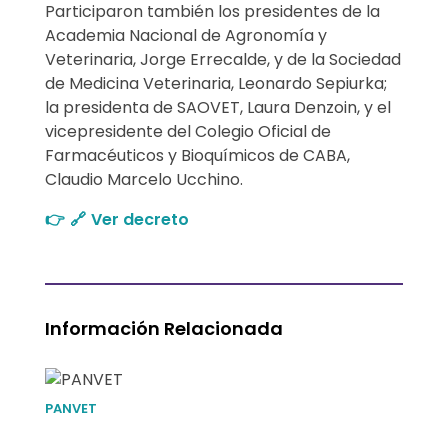
Participaron también los presidentes de la
v
Academia Nacional de Agronomía y
Veterinaria, Jorge Errecalde, y de la Sociedad
e
de Medicina Veterinaria, Leonardo Sepiurka;
t
la presidenta de SAOVET, Laura Denzoin, y el
vicepresidente del Colegio Oficial de
e
Farmacéuticos y Bioquímicos de CABA,
Claudio Marcelo Ucchino.
r
👉 🔗 Ver decreto
i
n
a
Información Relacionada
r
i
PANVET