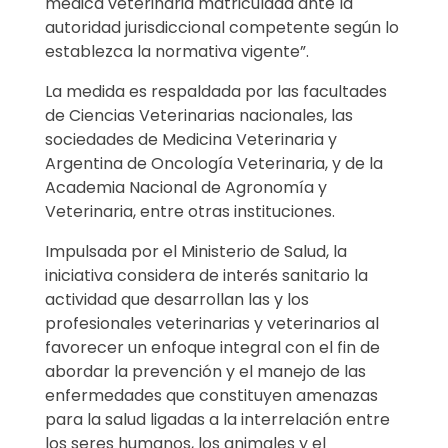
r
médica veterinaria matriculada ante la
autoridad jurisdiccional competente según lo
e
establezca la normativa vigente”.
s
La medida es respaldada por las facultades
de Ciencias Veterinarias nacionales, las
i
sociedades de Medicina Veterinaria y
d
Argentina de Oncología Veterinaria, y de la
Academia Nacional de Agronomía y
e
Veterinaria, entre otras instituciones.
n
Impulsada por el Ministerio de Salud, la
iniciativa considera de interés sanitario la
c
actividad que desarrollan las y los
profesionales veterinarias y veterinarios al
i
favorecer un enfoque integral con el fin de
abordar la prevención y el manejo de las
a
enfermedades que constituyen amenazas
l
para la salud ligadas a la interrelación entre
los seres humanos, los animales y el