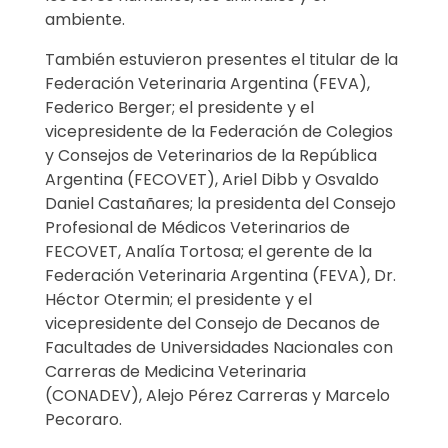
p
ambiente.
a
También estuvieron presentes el titular de la
Federación Veterinaria Argentina (FEVA),
r
Federico Berger; el presidente y el
vicepresidente de la Federación de Colegios
a
y Consejos de Veterinarios de la República
m
Argentina (FECOVET), Ariel Dibb y Osvaldo
Daniel Castañares; la presidenta del Consejo
é
Profesional de Médicos Veterinarios de
FECOVET, Analía Tortosa; el gerente de la
d
Federación Veterinaria Argentina (FEVA), Dr.
Héctor Otermin; el presidente y el
i
vicepresidente del Consejo de Decanos de
c
Facultades de Universidades Nacionales con
Carreras de Medicina Veterinaria
o
(CONADEV), Alejo Pérez Carreras y Marcelo
Pecoraro.
s