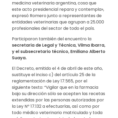
medicina veterinaria argentina, cosa que
e
este acto presidencial repara y contempla»,
expresó Romero junto a representantes de
l
entidades veterinarias que agrupan a 25.000
d
profesionales del sector de todo el país.
Participaron también del encuentro la
e
secretaria de Legal y Técnica, Vilma Ibarra,
c
y el subsecretario técnico, Emiliano Alberto
Suaya.
r
El Decreto, emitido el 4 de abril de este año,
e
sustituye el inciso c) del artículo 25 de la
reglamentación de Ley 17.565, por el
t
siguiente texto: “Vigilar que en la farmacia
bajo su dirección sólo se acepten las recetas
o
extendidas por las personas autorizadas por
p
la Ley Nº 17.132 a efectuarlas, así como por
todo médico veterinario matriculado y toda