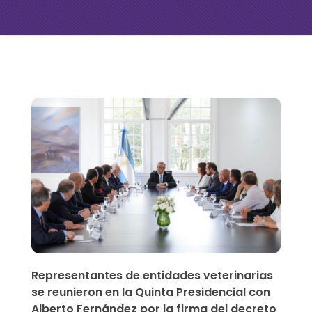
C
ó
n
c
l
a
v
Representantes de entidades veterinarias
e
se reunieron en la Quinta Presidencial con
Alberto Fernández por la firma del decreto