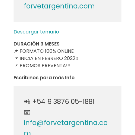
e
forvetargentina.com
n
e
Descargar temario
c
DURACIÓN 3 MESES
📌 FORMATO 100% ONLINE
o
📌 INICIA EN FEBRERO 2022‼️
📌 PROMOS PREVENTA!!!
g
Escribinos para más Info
r
a
📲 +54 9 3876 05-1881
f
📧
í
info@forvetargentina.co
a
m