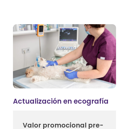
C
u
r
s
o
d
e
Actualización en ecografía
a
c
Valor promocional pre-