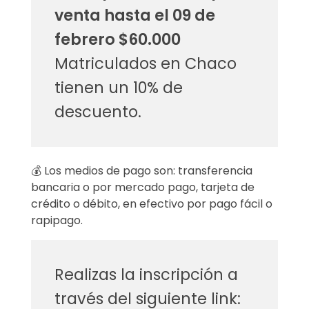
t
venta hasta el 09 de
u
febrero $60.000
a
Matriculados en Chaco
l
tienen un 10% de
descuento.
i
z
a
💰 Los medios de pago son: transferencia
bancaria o por mercado pago, tarjeta de
c
crédito o débito, en efectivo por pago fácil o
rapipago.
i
ó
Realizas la inscripción a
n
través del siguiente link: