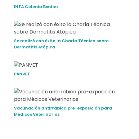
n
INTA Colonia Benítez
z
a
d
Se realizó con éxito la Charla Técnica sobre
Dermatitis Atópica
o
)
PANVET
Vacunación antirrábica pre-exposición para
Médicos Veterinarios