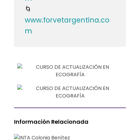
.
🌀
www.forvetargentina.co
(
m
N
i
v
e
l
A
v
Información Relacionada
a