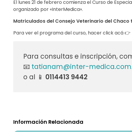
El lunes 21 de febrero comienza el Curso de Espec
r
organizado por «InterMedica».
s
Matriculados del Consejo Veterinario del Chaco
o
Para ver el programa del curso, hacer click acá 👉
d
e
Para consultas e inscripción, c
📧
tatianam@inter-medica.com
E
o al 📱
0114413 9442
s
p
e
c
Información Relacionada
i