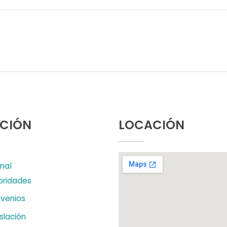
CIÓN
LOCACIÓN
onal
oridades
venios
slación