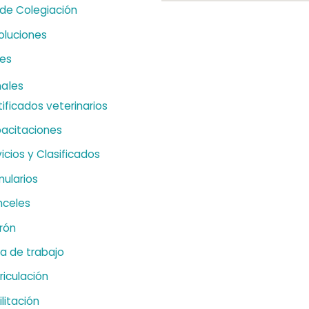
 de Colegiación
oluciones
es
nales
ificados veterinarios
acitaciones
icios y Clasificados
mularios
nceles
rón
sa de trabajo
riculación
litación