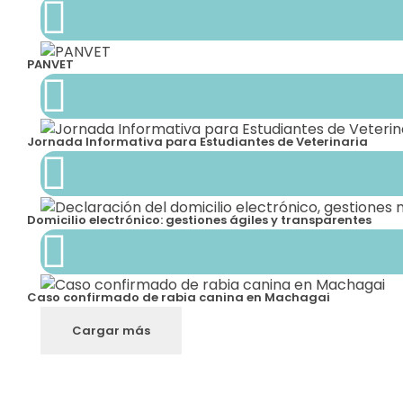
a
l
PANVET
i
z
Jornada Informativa para Estudiantes de Veterinaria
a
c
Domicilio electrónico: gestiones ágiles y transparentes
i
ó
Caso confirmado de rabia canina en Machagai
n
Cargar más
e