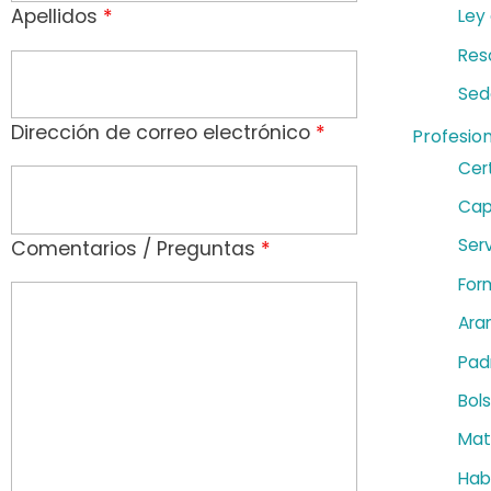
Apellidos
*
Ley
g
Res
i
Sed
o
Dirección de correo electrónico
*
Profesio
n
Cert
a
Cap
Serv
Comentarios / Preguntas
*
l
For
e
Ara
s
Pad
Bol
Mat
Habi