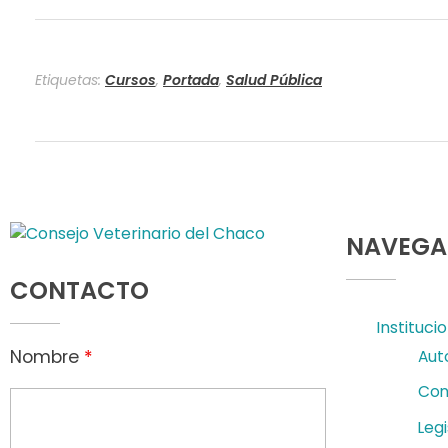
n
B
Etiquetas:
Cursos
,
Portada
,
Salud Pública
l
o
q
u
NAVEGA
e
Consejo Veterinario del Chaco
Sede Central Resistencia
CONTACTO
o
Instituci
s
Nombre
*
Aut
R
Con
e
Legi