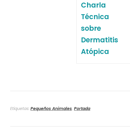
t
Charla
o
Técnica
t
sobre
e
Dermatitis
r
Atópica
a
p
i
a
Etiquetas:
Pequeños Animales
,
Portada
–