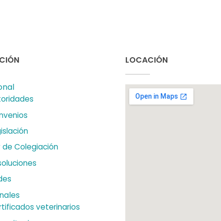
CIÓN
LOCACIÓN
onal
toridades
nvenios
islación
 de Colegiación
soluciones
des
nales
tificados veterinarios