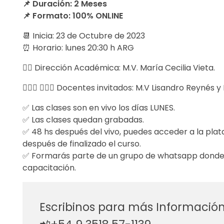
📌 Duración: 2 Meses
r
📌 Formato: 100% ONLINE
s
📆 Inicia: 23 de Octubre de 2023
⏰ Horario: lunes 20:30 h ARG
o
🧑‍⚕️ Dirección Académica: M.V. María Cecilia Vieta.
t
👩🏻‍⚕️ 👨🏻‍⚕️ Docentes invitados: M.V Lisandro Reynés 
e
✅ Las clases son en vivo los días LUNES.
r
✅ Las clases quedan grabadas.
✅ 48 hs después del vivo, puedes acceder a la pla
a
después de finalizado el curso.
p
✅ Formarás parte de un grupo de whatsapp donde 
capacitación.
i
a
Escribinos para más Informació
s