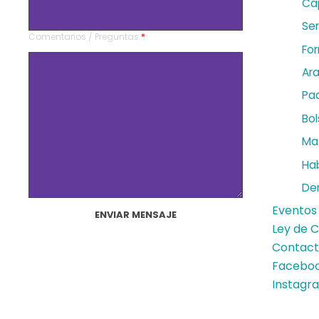
Ca
Ser
Comentarios / Preguntas
*
For
Ar
Pa
Bol
Mat
Hab
De
Eventos
Ley de C
Contac
Facebo
Instagr