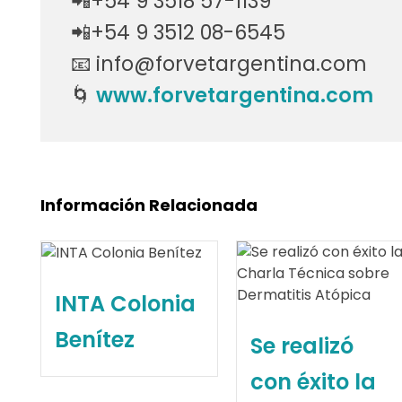
📲+54 9 3518 57-1139
f
📲+54 9 3512 08-6545
📧 info@forvetargentina.com
í
🌀
www.forvetargentina.com
s
i
c
Información Relacionada
a
s
–
INTA Colonia
F
Benítez
Se realizó
o
con éxito la