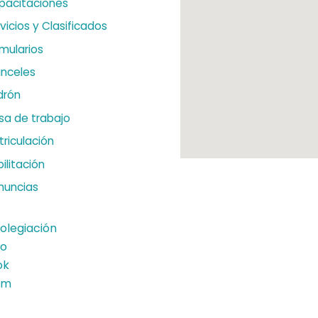
pacitaciones
vicios y Clasificados
mularios
anceles
drón
sa de trabajo
riculación
ilitación
nuncias
olegiación
to
ok
am