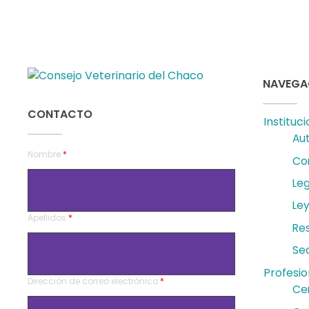
NAVEGA
Consejo Veterinario del Chaco
Sede Central Resistencia
CONTACTO
Instituci
Au
Nombre
*
Co
Leg
Ley
Apellidos
*
Re
Se
Profesio
Dirección de correo electrónico
*
Cer