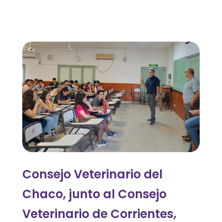
J
o
r
n
a
d
a
Consejo Veterinario del
I
Chaco, junto al Consejo
n
Veterinario de Corrientes,