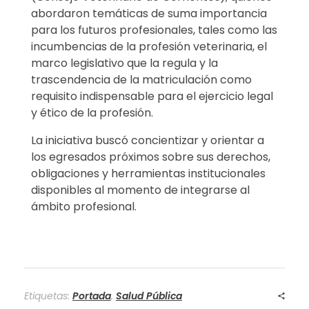
r
abordaron temáticas de suma importancia
para los futuros profesionales, tales como las
a
incumbencias de la profesión veterinaria, el
marco legislativo que la regula y la
E
trascendencia de la matriculación como
s
requisito indispensable para el ejercicio legal
y ético de la profesión.
t
La iniciativa buscó concientizar y orientar a
u
los egresados próximos sobre sus derechos,
obligaciones y herramientas institucionales
d
disponibles al momento de integrarse al
ámbito profesional.
i
a
n
t
Etiquetas:
Portada
,
Salud Pública