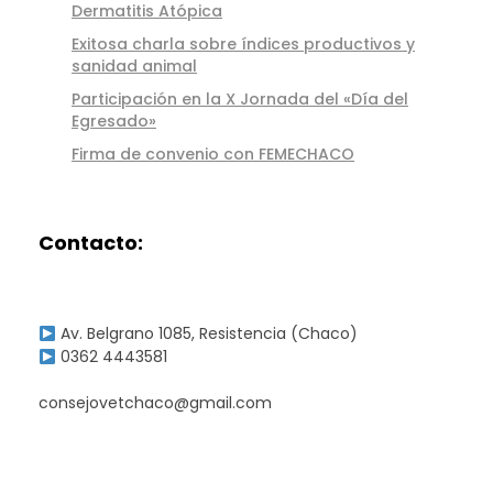
n
Dermatitis Atópica
a
Exitosa charla sobre índices productivos y
sanidad animal
r
Participación en la X Jornada del «Día del
Egresado»
i
Firma de convenio con FEMECHACO
a
Contacto:
Av. Belgrano 1085, Resistencia (Chaco)
0362 4443581
consejovetchaco@gmail.com