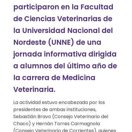
f
participaron en la Facultad
o
de Ciencias Veterinarias de
r
la Universidad Nacional del
m
Nordeste (UNNE) de una
a
jornada informativa dirigida
t
a alumnos del último año de
i
la carrera de Medicina
v
Veterinaria.
a
La actividad estuvo encabezada por los
presidentes de ambas instituciones,
p
Sebastián Bravo (Consejo Veterinario del
a
Chaco) y Hernán Torres Carmagnola
(Consejo Veterinario de Corrientes), quienes