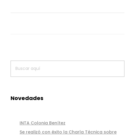
e
s
d
e
V
e
t
e
Novedades
r
i
INTA Colonia Benítez
Se realizó con éxito la Charla Técnica sobre