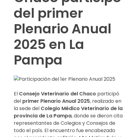
i
del primer
ó
Plenario Anual
n
d
2025 en La
e
Pampa
l
1
e
El
Consejo Veterinario del Chaco
participó
del
primer Plenario Anual 2025
, realizado en
r
la sede del
Colegio Médico Veterinario de la
P
provincia de La Pampa
, donde se dieron cita
representantes de Colegios y Consejos de
l
todo el país. El encuentro fue encabezado