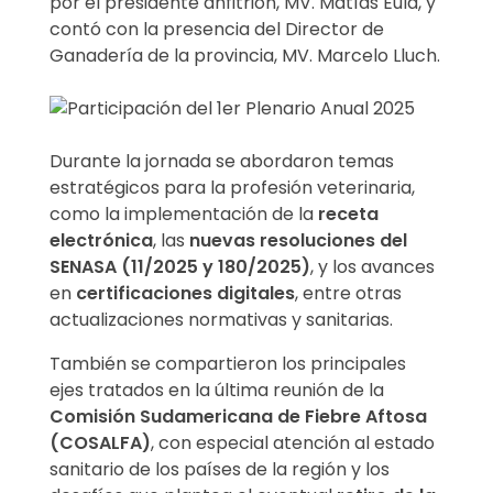
por el presidente anfitrión, MV. Matías Eula, y
e
contó con la presencia del Director de
Ganadería de la provincia, MV. Marcelo Lluch.
n
a
r
Durante la jornada se abordaron temas
estratégicos para la profesión veterinaria,
i
como la implementación de la
receta
electrónica
, las
nuevas resoluciones del
o
SENASA (11/2025 y 180/2025)
, y los avances
A
en
certificaciones digitales
, entre otras
actualizaciones normativas y sanitarias.
n
También se compartieron los principales
u
ejes tratados en la última reunión de la
Comisión Sudamericana de Fiebre Aftosa
a
(COSALFA)
, con especial atención al estado
sanitario de los países de la región y los
l