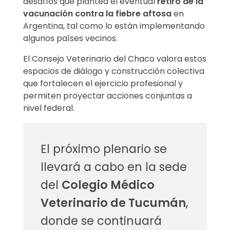
desafíos que plantea el eventual
retiro de la
2
vacunación contra la fiebre aftosa
en
Argentina, tal como lo están implementando
0
algunos países vecinos.
2
El Consejo Veterinario del Chaco valora estos
espacios de diálogo y construcción colectiva
5
que fortalecen el ejercicio profesional y
permiten proyectar acciones conjuntas a
nivel federal.
El próximo plenario se
llevará a cabo en la sede
del
Colegio Médico
Veterinario de Tucumán
,
donde se continuará