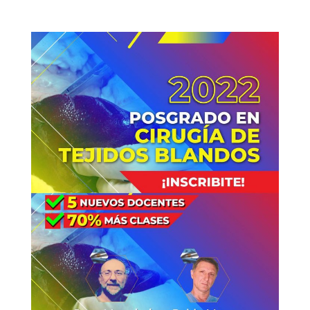
P
o
s
g
r
a
d
o
e
n