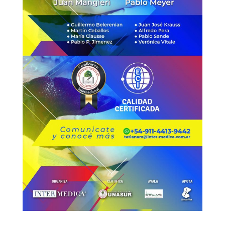
C
i
r
u
g
í
a
d
e
T
e