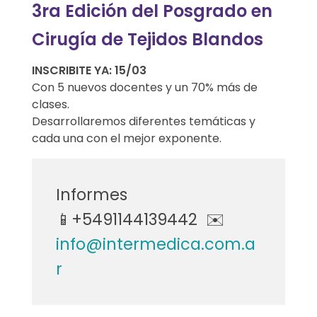
3ra Edición del Posgrado en
j
Cirugía de Tejidos Blandos
i
d
INSCRIBITE YA: 15/03
Con 5 nuevos docentes y un 70% más de
o
clases.
Desarrollaremos diferentes temáticas y
s
cada una con el mejor exponente.
B
l
Informes
📱+5491144139442 ✉️
a
info@intermedica.com.a
n
r
d
o