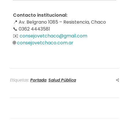
e
s
Contacto institucional:
📍 Av. Belgrano 1085 – Resistencia, Chaco
a
📞 0362 4443581
r
✉️
consejovetchaco@gmail.com
🌐
consejovetchaco.com.ar
r
o
l
Etiquetas:
Portada
,
Salud Pública
l
o
d
e