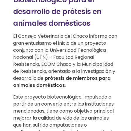
b
desarrollo de prótesis en
i
animales domésticos
o
El Consejo Veterinario del Chaco informa con
t
gran entusiasmo el inicio de un proyecto
conjunto con la Universidad Tecnológica
e
Nacional (UTN) – Facultad Regional
c
Resistencia, ECOM Chaco y la Municipalidad
de Resistencia, orientado a la investigación y
n
desarrollo de
prótesis de miembros para
animales domésticos
.
o
Este proyecto biotecnológico, impulsado a
l
partir de un convenio entre las instituciones
mencionadas, tiene como objetivo principal
ó
mejorar la calidad de vida de los animales
que han sufrido amputaciones o
g