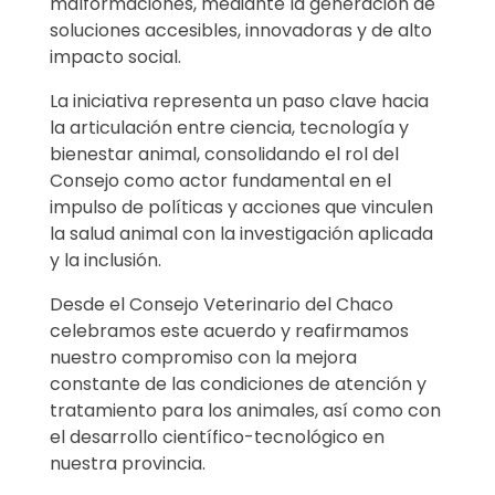
malformaciones, mediante la generación de
i
soluciones accesibles, innovadoras y de alto
impacto social.
c
La iniciativa representa un paso clave hacia
o
la articulación entre ciencia, tecnología y
bienestar animal, consolidando el rol del
p
Consejo como actor fundamental en el
impulso de políticas y acciones que vinculen
a
la salud animal con la investigación aplicada
r
y la inclusión.
a
Desde el Consejo Veterinario del Chaco
celebramos este acuerdo y reafirmamos
e
nuestro compromiso con la mejora
constante de las condiciones de atención y
l
tratamiento para los animales, así como con
el desarrollo científico-tecnológico en
d
nuestra provincia.