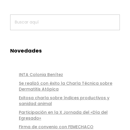
p
r
ó
t
Novedades
e
s
INTA Colonia Benítez
i
Se realizó con éxito la Charla Técnica sobre
s
Dermatitis Atópica
Exitosa charla sobre índices productivos y
e
sanidad animal
n
Participación en la X Jornada del «Día del
Egresado»
a
Firma de convenio con FEMECHACO