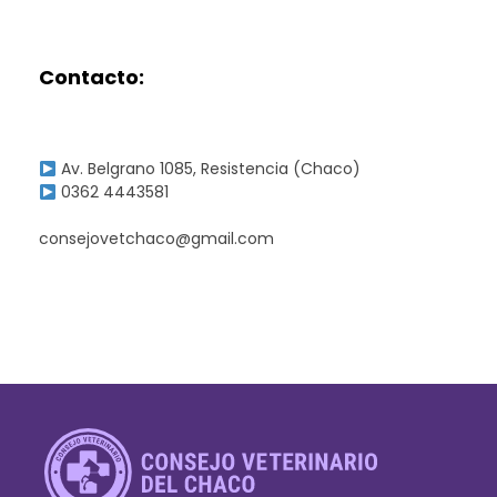
n
i
Contacto:
m
a
Av. Belgrano 1085, Resistencia (Chaco)
0362 4443581
l
consejovetchaco@gmail.com
e
s