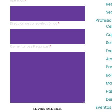
Apellidos
*
Re
Se
Profesio
Dirección de correo electrónico
*
Cer
Ca
Ser
Comentarios / Preguntas
*
For
Ar
Pa
Bol
Mat
Hab
De
Eventos