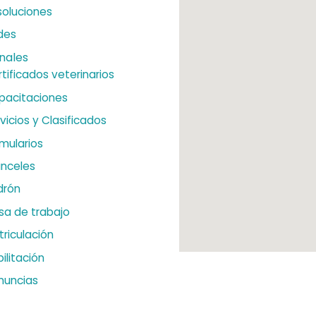
soluciones
des
nales
tificados veterinarios
pacitaciones
vicios y Clasificados
mularios
anceles
drón
sa de trabajo
riculación
ilitación
nuncias