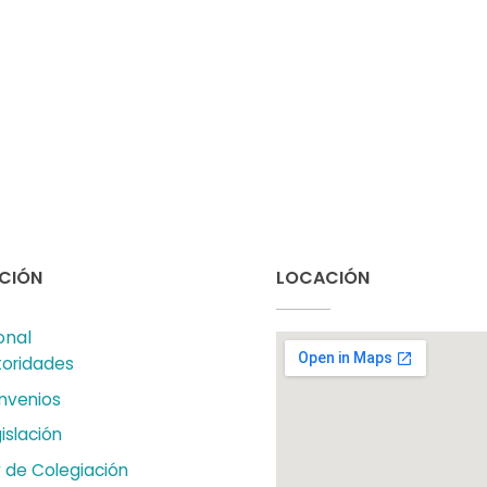
CIÓN
LOCACIÓN
onal
toridades
nvenios
islación
 de Colegiación