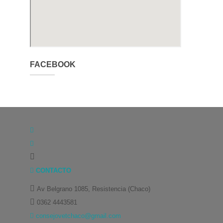
FACEBOOK
CONTACTO
Av Belgrano 1085, Resistencia (Chaco)
0362 4443581
consejovetchaco@gmail.com