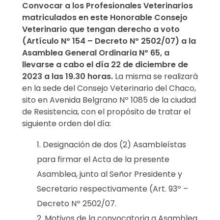
R
Convocar a los Profesionales Veterinarios
matriculados en este Honorable Consejo
I
Veterinario que tengan derecho a voto
A
(Artículo Nº 154 – Decreto Nº 2502/07) a la
Asamblea General Ordinaria Nº 65, a
:
llevarse a cabo el día 22 de diciembre de
2023 a las 19.30 horas.
La misma se realizará
A
en la sede del Consejo Veterinario del Chaco,
sito en Avenida Belgrano Nº 1085 de la ciudad
S
de Resistencia, con el propósito de tratar el
A
siguiente orden del día:
M
Designación de dos (2) Asambleístas
para firmar el Acta de la presente
B
Asamblea, junto al Señor Presidente y
L
Secretario respectivamente (Art. 93º –
Decreto Nº 2502/07.
E
Motivos de la convocatoria a Asamblea