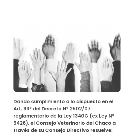
C
O
N
V
O
C
A
Dando cumplimiento a lo dispuesto en el
T
Art. 93º del Decreto Nº 2502/07
reglamentario de la Ley 1340G (ex Ley Nº
O
5426), el Consejo Veterinario del Chaco a
través de su Consejo Directivo resuelve: