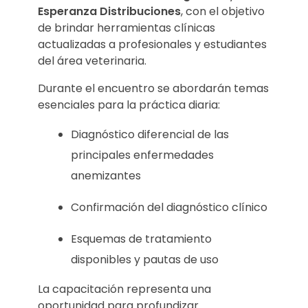
a
Esperanza Distribuciones
, con el objetivo
de brindar herramientas clínicas
n
actualizadas a profesionales y estudiantes
del área veterinaria.
e
Durante el encuentro se abordarán temas
m
esenciales para la práctica diaria:
i
Diagnóstico diferencial de las
z
principales enfermedades
anemizantes
a
Confirmación del diagnóstico clínico
n
t
Esquemas de tratamiento
disponibles y pautas de uso
e
La capacitación representa una
s
oportunidad para profundizar