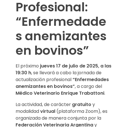
n
Profesional:
f
“Enfermedade
e
s anemizantes
r
en bovinos”
m
e
El próximo
jueves 17 de julio de 2025, a las
d
19:30 h
, se llevará a cabo la jornada de
actualización profesional
“Enfermedades
a
anemizantes en bovinos”
, a cargo del
Médico Veterinario Enrique Trabattoni
.
d
La actividad, de carácter
gratuito
y
e
modalidad
virtual
(plataforma Zoom), es
s
organizada de manera conjunta por la
Federación Veterinaria Argentina
y