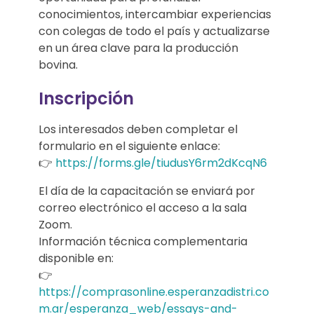
conocimientos, intercambiar experiencias
e
con colegas de todo el país y actualizarse
n
en un área clave para la producción
bovina.
b
Inscripción
o
Los interesados deben completar el
v
formulario en el siguiente enlace:
i
👉
https://forms.gle/tiudusY6rm2dKcqN6
El día de la capacitación se enviará por
n
correo electrónico el acceso a la sala
o
Zoom.
Información técnica complementaria
s
disponible en:
👉
https://comprasonline.esperanzadistri.co
m.ar/esperanza_web/essays-and-