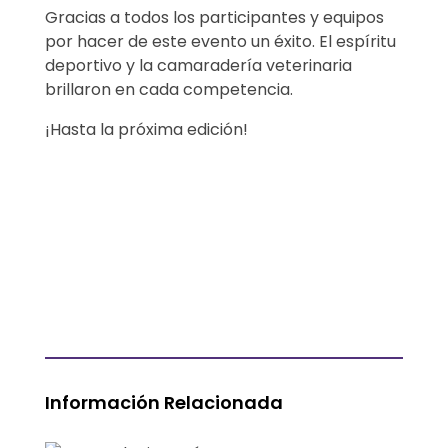
Gracias a todos los participantes y equipos
o
por hacer de este evento un éxito. El espíritu
deportivo y la camaradería veterinaria
n
brillaron en cada competencia.
l
¡Hasta la próxima edición!
a
s
X
V
I
O
Información Relacionada
l