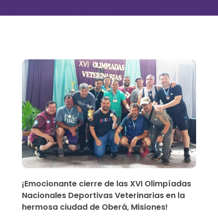
C
o
n
c
l
u
y
¡Emocionante cierre de las XVI Olimpíadas
e
Nacionales Deportivas Veterinarias en la
hermosa ciudad de Oberá, Misiones!
r