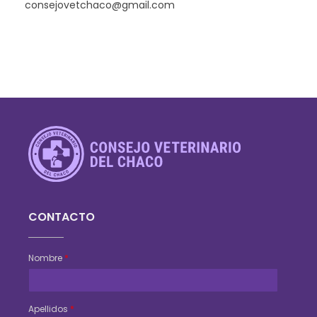
r
consejovetchaco@gmail.com
i
n
a
r
i
a
Consejo Veterinario del Chaco
Sede Central Resistencia
s
CONTACTO
Nombre
*
Apellidos
*