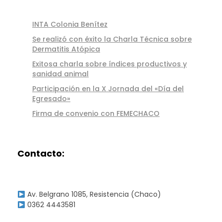
r
INTA Colonia Benítez
t
Se realizó con éxito la Charla Técnica sobre
Dermatitis Atópica
i
Exitosa charla sobre índices productivos y
sanidad animal
v
Participación en la X Jornada del «Día del
a
Egresado»
Firma de convenio con FEMECHACO
s
V
Contacto:
e
t
Av. Belgrano 1085, Resistencia (Chaco)
e
0362 4443581