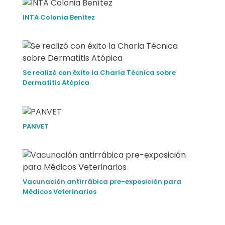
i
INTA Colonia Benítez
m
p
í
Se realizó con éxito la Charla Técnica sobre
Dermatitis Atópica
a
d
PANVET
a
s
N
Vacunación antirrábica pre-exposición para
a
Médicos Veterinarios
c