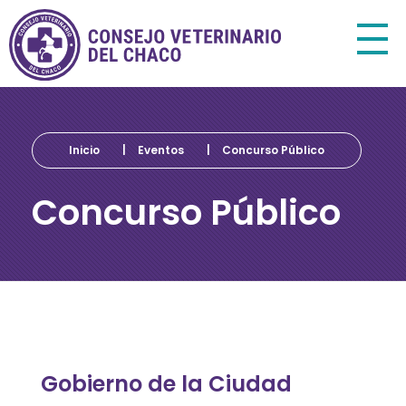
Consejo Veterinario del Chaco
Sede Central Resistencia
Inicio
|
Eventos
|
Concurso Público
Concurso Público
C
Gobierno de la Ciudad
o