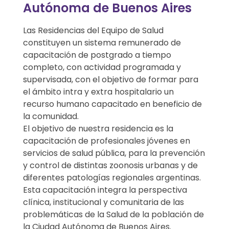
Autónoma de Buenos Aires
n
c
Las Residencias del Equipo de Salud
constituyen un sistema remunerado de
u
capacitación de postgrado a tiempo
completo, con actividad programada y
r
supervisada, con el objetivo de formar para
el ámbito intra y extra hospitalario un
s
recurso humano capacitado en beneficio de
o
la comunidad.
El objetivo de nuestra residencia es la
P
capacitación de profesionales jóvenes en
servicios de salud pública, para la prevención
ú
y control de distintas zoonosis urbanas y de
diferentes patologías regionales argentinas.
b
Esta capacitación integra la perspectiva
l
clínica, institucional y comunitaria de las
problemáticas de la Salud de la población de
i
la Ciudad Autónoma de Buenos Aires.