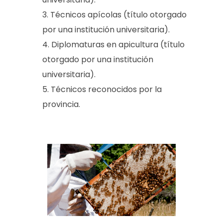
s
Técnicos apícolas (título otorgado
a
por una institución universitaria).
p
Diplomaturas en apicultura (título
otorgado por una institución
í
universitaria).
c
Técnicos reconocidos por la
o
provincia.
l
a
s