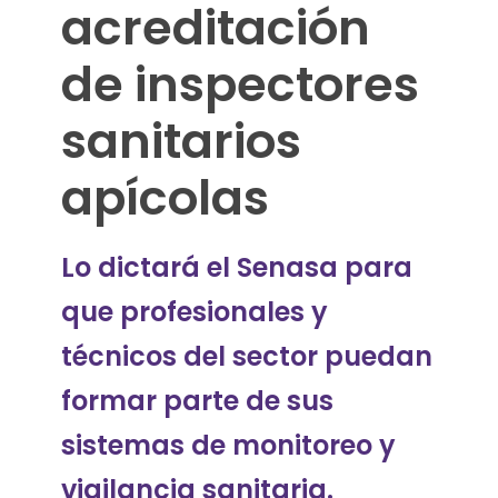
r
acreditación
e
de inspectores
d
sanitarios
i
apícolas
t
a
Lo dictará el Senasa para
c
que profesionales y
i
técnicos del sector puedan
ó
formar parte de sus
n
sistemas de monitoreo y
d
vigilancia sanitaria.