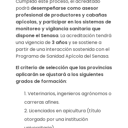
Cumplido este proceso, el acreditado
s
podrá
desempeñarse como asesor
profesional de productores y cabañas
s
apícolas, y participar en los sistemas de
monitoreo y vigilancia sanitaria que
a
dispone el Senasa
. La acreditación tendrá
n
una vigencia de
3 años
y se sostiene a
partir de una interacción sostenida con el
i
Programa de Sanidad Apícola del Senasa.
t
El criterio de selección que las provincias
aplicarán se ajustará a los siguientes
a
grados de formación
:
r
Veterinarios, ingenieros agrónomos o
carreras afines.
i
Licenciados en apicultura (título
o
otorgado por una institución
universitaria).