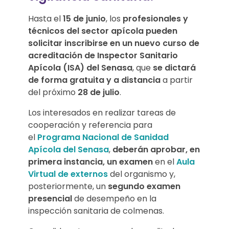
e
Hasta el
15 de junio
, los
profesionales y
i
técnicos del sector apícola pueden
solicitar inscribirse en un nuevo curso de
n
acreditación de Inspector Sanitario
Apícola (ISA) del Senasa
, que
se dictará
s
de forma gratuita y a distancia
a partir
p
del próximo
28 de julio
.
e
Los interesados en realizar tareas de
cooperación y referencia para
c
el
Programa Nacional de Sanidad
Apícola del Senasa
,
deberán aprobar, en
t
primera instancia, un examen
en el
Aula
Virtual de externos
del organismo y,
o
posteriormente, un
segundo examen
r
presencial
de desempeño en la
inspección sanitaria de colmenas.
e