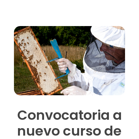
C
u
r
s
o
d
e
Convocatoria a
a
c
nuevo curso de