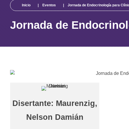
Inicio
|
Eventos
|
Jornada de Endocrinología para Clíni
Jornada de Endocrinol
J
o
r
Disertante: Maurenzig,
n
Nelson Damián
a