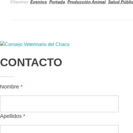
Etiquetas:
Eventos
,
Portada
,
Producción Animal
,
Salud Públi
Consejo Veterinario del Chaco
Sede Central Resistencia
CONTACTO
Nombre
*
Apellidos
*