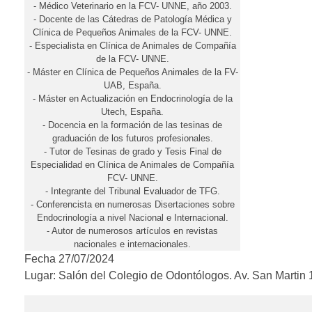
d
- Médico Veterinario en la FCV- UNNE, año 2003.
- Docente de las Cátedras de Patología Médica y
a
Clínica de Pequeños Animales de la FCV- UNNE.
- Especialista en Clínica de Animales de Compañía
d
de la FCV- UNNE.
- Máster en Clínica de Pequeños Animales de la FV-
e
UAB, España.
- Máster en Actualización en Endocrinología de la
Utech, España.
E
- Docencia en la formación de las tesinas de
graduación de los futuros profesionales.
n
- Tutor de Tesinas de grado y Tesis Final de
Especialidad en Clínica de Animales de Compañía
d
FCV- UNNE.
- Integrante del Tribunal Evaluador de TFG.
o
- Conferencista en numerosas Disertaciones sobre
Endocrinología a nivel Nacional e Internacional.
c
- Autor de numerosos artículos en revistas
nacionales e internacionales.
Fecha 27/07/2024
r
Lugar: Salón del Colegio de Odontólogos. Av. San Martin 
i