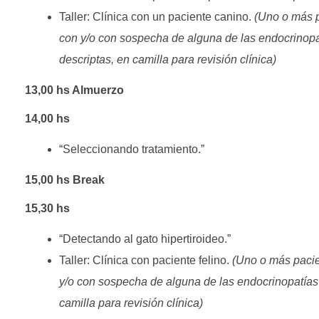
Taller: Clínica con un paciente canino.
(Uno o más 
C
con y/o con sospecha de alguna de las endocrinopa
l
descriptas, en camilla para revisión clínica)
í
13,00 hs Almuerzo
n
14,00 hs
i
“Seleccionando tratamiento.”
c
15,00 hs Break
o
15,30 hs
s
“Detectando al gato hipertiroideo.”
Taller: Clínica con paciente felino.
(Uno o más paci
y/o con sospecha de alguna de las endocrinopatías 
camilla para revisión clínica)