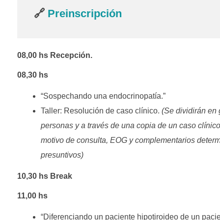
n
🔗
Preinscripción
o
l
08,00 hs Recepción.
o
08,30 hs
g
“Sospechando una endocrinopatía.”
í
Taller: Resolución de caso clínico.
(Se dividirán en
personas y a través de una copia de un caso clínico
a
motivo de consulta, EOG y complementarios determ
p
presuntivos)
a
10,30 hs Break
r
11,00 hs
a
“Diferenciando un paciente hipotiroideo de un paci