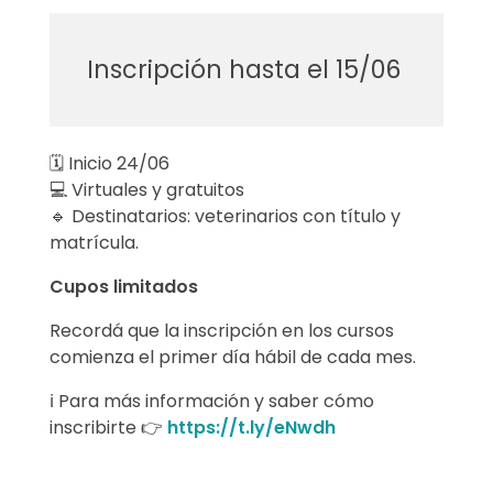
o
s
Inscripción hasta el 15/06
d
e
🗓️ Inicio 24/06
a
💻 Virtuales y gratuitos
🔹 Destinatarios: veterinarios con título y
c
matrícula.
r
Cupos limitados
e
Recordá que la inscripción en los cursos
comienza el primer día hábil de cada mes.
d
ℹ️ Para más información y saber cómo
i
inscribirte 👉
https://t.ly/eNwdh
t