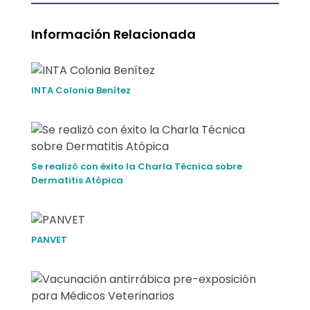
a
Información Relacionada
c
i
INTA Colonia Benítez
ó
n
Se realizó con éxito la Charla Técnica sobre
Dermatitis Atópica
PANVET