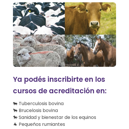
E
N
A
S
A
:
Ya podés inscribirte en los
C
cursos de acreditación en:
u
🐄 Tuberculosis bovina
r
🐂 Brucelosis bovina
🐎 Sanidad y bienestar de los equinos
s
🐐 Pequeños rumiantes